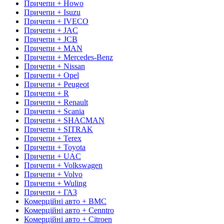
Причепи + Howo
Причепи + Isuzu
Причепи + IVECO
Причепи + JAC
Причепи + JCB
Причепи + MAN
Причепи + Mercedes-Benz
Причепи + Nissan
Причепи + Opel
Причепи + Peugeot
Причепи + R
Причепи + Renault
Причепи + Scania
Причепи + SHACMAN
Причепи + SITRAK
Причепи + Terex
Причепи + Toyota
Причепи + UAC
Причепи + Volkswagen
Причепи + Volvo
Причепи + Wuling
Причепи + ГАЗ
Комерційні авто + BMC
Комерційні авто + Cenntro
Комерційні авто + Citroen