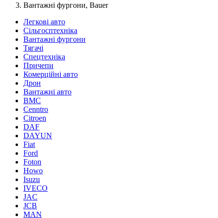
Вантажні фургони, Bauer
Легкові авто
Сільгосптехніка
Вантажні фургони
Тягачі
Спецтехніка
Причепи
Комерційні авто
Дрон
Вантажні авто
BMC
Cenntro
Citroen
DAF
DAYUN
Fiat
Ford
Foton
Howo
Isuzu
IVECO
JAC
JCB
MAN