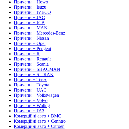
Причепи + Howo
Причепи + Isuzu
Причепи + IVECO
Причепи + JAC
Причепи + JCB
Причепи + MAN
Причепи + Mercedes-Benz
Причепи + Nissan
Причепи + Opel
Причепи + Peugeot
Причепи + R
Причепи + Renault
Причепи + Scania
Причепи + SHACMAN
Причепи + SITRAK
Причепи + Terex
Причепи + Toyota
Причепи + UAC
Причепи + Volkswagen
Причепи + Volvo
Причепи + Wuling
Причепи + ГАЗ
Комерційні авто + BMC
Комерційні авто + Cenntro
Комерційні авто + Citroen