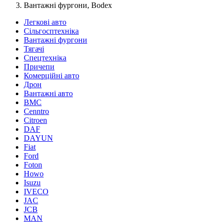
Вантажні фургони, Bodex
Легкові авто
Сільгосптехніка
Вантажні фургони
Тягачі
Спецтехніка
Причепи
Комерційні авто
Дрон
Вантажні авто
BMC
Cenntro
Citroen
DAF
DAYUN
Fiat
Ford
Foton
Howo
Isuzu
IVECO
JAC
JCB
MAN