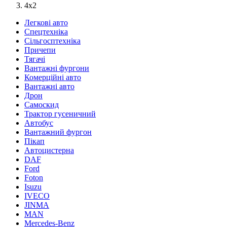
4х2
Легкові авто
Спецтехніка
Сільгосптехніка
Причепи
Тягачі
Вантажні фургони
Комерційні авто
Вантажні авто
Дрон
Самоскид
Трактор гусеничний
Автобус
Вантажний фургон
Пікап
Автоцистерна
DAF
Ford
Foton
Isuzu
IVECO
JINMA
MAN
Mercedes-Benz