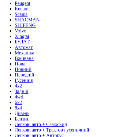
Peugeot
Renault
Scania
SHACMAN
SHIFENG
Volvo
Xingtai
БУЛАТ
Автомат
Механіка
Вживана
Нова
Повний
Передній
Гусениці
4х2
Задній
4wd
6х2
8х4
Дизель
Бензин
Легкові авто + Самоскид
Легкові авто + Трактор гусеничний
Легкові авто + Автобус