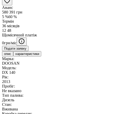
Аванс
580 391
грн
5
%
60
%
Термін
36
місяців
12
48
Щомісячний платіж
0
грн/міс
Подати заявку
опис
характеристики
Марка:
DOOSAN
Модель:
DX 140
Рік:
2013
Пробіг:
Не вказано
Тип палива:
Дизель
Стан:
Вживана
Коробка передач: