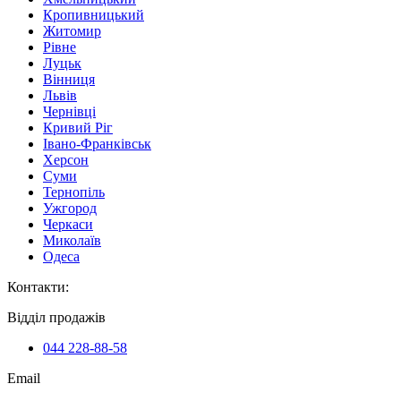
Кропивницький
Житомир
Рівне
Луцьк
Вінниця
Львів
Чернівці
Кривий Ріг
Івано-Франківськ
Херсон
Суми
Тернопіль
Ужгород
Черкаси
Миколаїв
Одеса
Контакти
:
Відділ продажів
044 228-88-58
Email