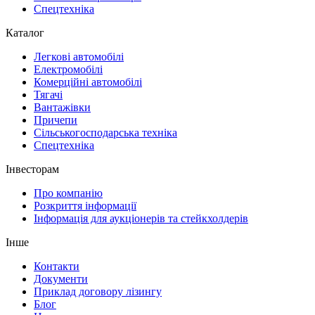
Спецтехніка
Каталог
Легкові автомобілі
Електромобілі
Комерційні автомобілі
Тягачі
Вантажівки
Причепи
Сільськогосподарська техніка
Спецтехніка
Інвесторам
Про компанію
Розкриття інформації
Інформація для аукціонерів та стейкхолдерів
Інше
Контакти
Документи
Приклад договору лізингу
Блог