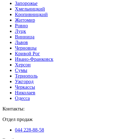
Запорожье
Хмельницкий
Кропивницкий
Житомир
Ровно
Луцк
Винница
Львов
Черновцы
Кривой Рог
Ивано-Франковск
Херсон
Сумы
Тернополь
Ужгород
Черкассы
Николаев
Одесса
Контакты
:
Отдел продаж
044 228-88-58