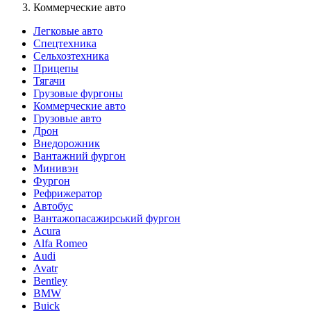
Коммерческие авто
Легковые авто
Спецтехника
Сельхозтехника
Прицепы
Тягачи
Грузовые фургоны
Коммерческие авто
Грузовые авто
Дрон
Внедорожник
Вантажний фургон
Минивэн
Фургон
Рефрижератор
Автобус
Вантажопасажирський фургон
Acura
Alfa Romeo
Audi
Avatr
Bentley
BMW
Buick