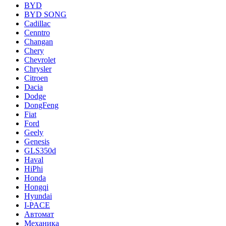
BYD
BYD SONG
Cadillac
Cenntro
Changan
Chery
Chevrolet
Chrysler
Citroen
Dacia
Dodge
DongFeng
Fiat
Ford
Geely
Genesis
GLS350d
Haval
HiPhi
Honda
Hongqi
Hyundai
I-PACE
Автомат
Механика