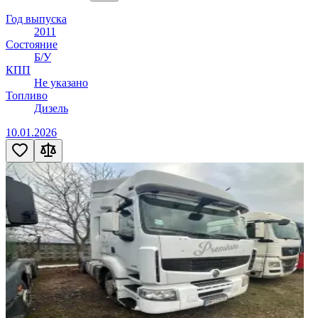
Год выпуска
2011
Состояние
Б/У
КПП
Не указано
Топливо
Дизель
10.01.2026