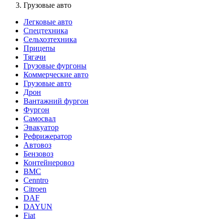
Грузовые авто
Легковые авто
Спецтехника
Сельхозтехника
Прицепы
Тягачи
Грузовые фургоны
Коммерческие авто
Грузовые авто
Дрон
Вантажний фургон
Фургон
Самосвал
Эвакуатор
Рефрижератор
Автовоз
Бензовоз
Контейнеровоз
BMC
Cenntro
Citroen
DAF
DAYUN
Fiat