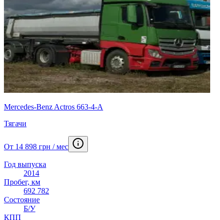
Mercedes-Benz Actros 663-4-А
Тягачи
От 14 898 грн / мес
Год выпуска
2014
Пробег, км
692 782
Состояние
Б/У
КПП