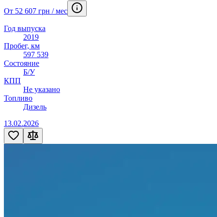
От 52 607 грн / мес
Год выпуска
2019
Пробег, км
597 539
Состояние
Б/У
КПП
Не указано
Топливо
Дизель
13.02.2026