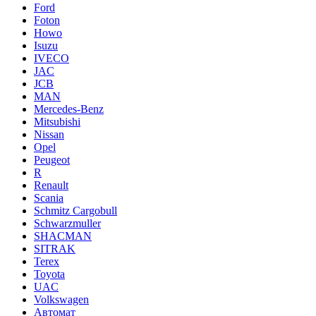
Ford
Foton
Howo
Isuzu
IVECO
JAC
JCB
MAN
Mercedes-Benz
Mitsubishi
Nissan
Opel
Peugeot
R
Renault
Scania
Schmitz Cargobull
Schwarzmuller
SHACMAN
SITRAK
Terex
Toyota
UAC
Volkswagen
Автомат