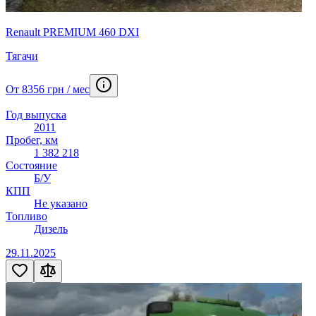
Renault PREMIUM 460 DXI
Тягачи
От 8356 грн / мес
Год выпуска
2011
Пробег, км
1 382 218
Состояние
Б/У
КПП
Не указано
Топливо
Дизель
29.11.2025