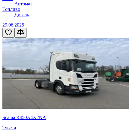
Автомат
Топливо
Дизель
29.06.2025
Scania R450A4X2NA
Тягачи