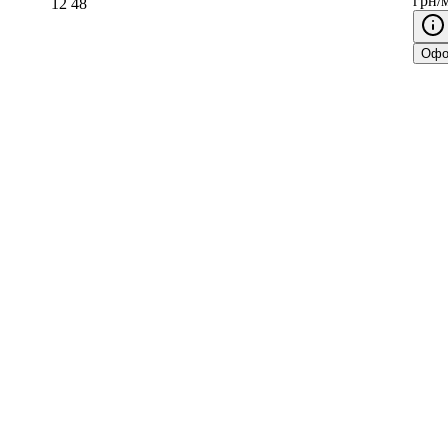
грн/
12
48
Офо