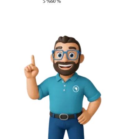
5
%
60
%