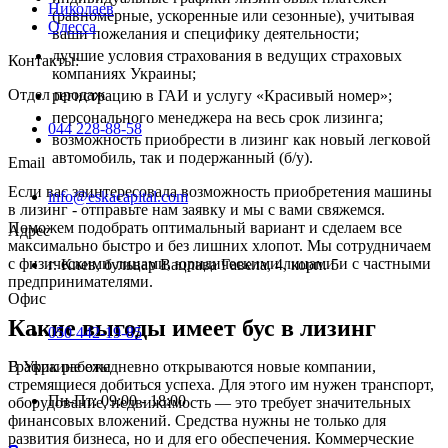
Николаев
(равномерные, ускоренные или сезонные), учитывая
Одесса
ваши пожелания и специфику деятельности;
лучшие условия страхования в ведущих страховых
Контакты
:
компаниях Украины;
Отдел продаж
регистрацию в ГАИ и услугу «Красивый номер»;
персонального менеджера на весь срок лизинга;
044 228-88-58
возможность приобрести в лизинг как новый легковой
автомобиль, так и подержанный (б/у).
Email
Если вас заинтересовала возможность приобретения машины
info@eskacapital.com
в лизинг - отправьте нам заявку и мы с вами свяжемся.
Поможем подобрать оптимальный вариант и сделаем все
Адрес
максимально быстро и без лишних хлопот. Мы сотрудничаем
с физическими лицами, юридическими лицами и с частными
г. Киев, бульвар Вацлава Гавела, 4, корп. 5
предпринимателями.
Офис
Какие выгоды имеет бус в лизинг
050 442-19-85
График работы
В Украине ежедневно открываются новые компании,
стремящиеся добиться успеха. Для этого им нужен транспорт,
Пн-Пт: 09:00 - 18:00
оборудование, недвижимость — это требует значительных
финансовых вложений. Средства нужны не только для
развития бизнеса, но и для его обеспечения. Коммерческие