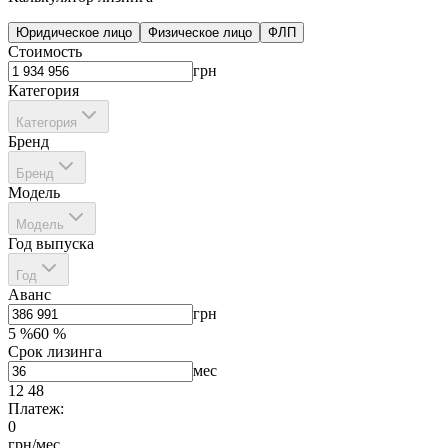
Юридическое лицо
Физическое лицо
ФЛП
Стоимость
грн
Категория
Категория
Бренд
Бренд
Модель
Модель
Год выпуска
Год
Аванс
грн
5
%
60
%
Срок лизинга
мес
12
48
Платеж:
0
грн/мес