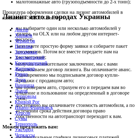
малотоннажные авто (грузоподъемности до 2-х тонн);
Процедура оформления сделки на лизинг автомобилей в
Лизинг авто в городах Украины
компании «ЭСКА Капитал»:
вы выбираете один или несколько автомобилей у
Днепр
дилера, на OLX или на любом другом интернет-
Харьков
ресурсе;
Чернигов
заполняете простую форму заявки и собираете пакет
Полтава
документов. Потом все вместе передаете нам на
Запорожье
рассмотрение;
Хмельницкий
Кропивницкий
получив положительное заключение, мы с вами
Житомир
подписываем договор лизинга. Вы оплачиваете аванс.
Ровно
Одновременно мы подписываем договор купли-
Луцк
продажи с продавцом авто;
Винница
мы проверяем авто, страхуем его и передаем вам во
Львов
владение и пользование на определенный в договоре
Черновцы
срок;
Кривой Рог
постепенно вы оплачиваете стоимость автомобиля, а по
Ивано-Франковск
истечении срока действия договора право
Херсон
собственности на автотранспорт переходит к вам.
Сумы
Тернополь
Можем предложить вам:
Ужгород
Черкассы
индивидуальные графики лизинговых платежей