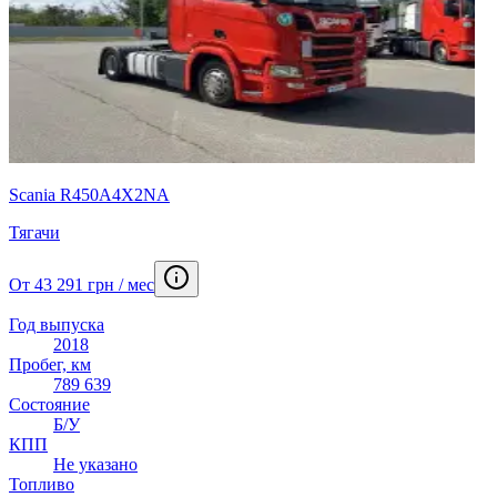
Scania R450A4X2NA
Тягачи
От 43 291 грн / мес
Год выпуска
2018
Пробег, км
789 639
Состояние
Б/У
КПП
Не указано
Топливо