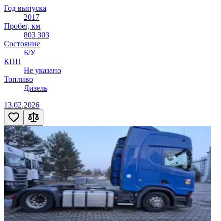
Год выпуска
2017
Пробег, км
803 303
Состояние
Б/У
КПП
Не указано
Топливо
Дизель
13.02.2026