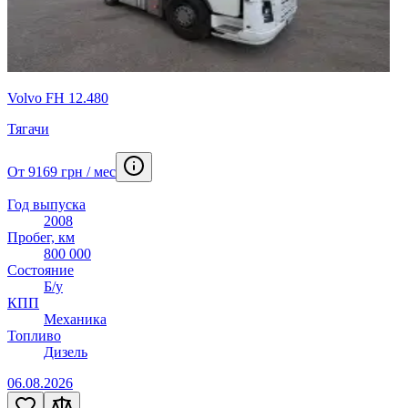
Volvo FH 12.480
Тягачи
От 9169 грн / мес
Год выпуска
2008
Пробег, км
800 000
Состояние
Б/у
КПП
Механика
Топливо
Дизель
06.08.2026