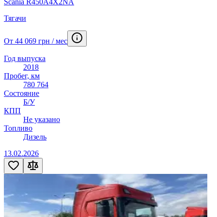
Scania R450A4X2NA
Тягачи
От 44 069 грн / мес
Год выпуска
2018
Пробег, км
780 764
Состояние
Б/У
КПП
Не указано
Топливо
Дизель
13.02.2026