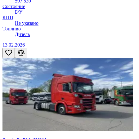
597 539
Состояние
Б/У
КПП
Не указано
Топливо
Дизель
13.02.2026