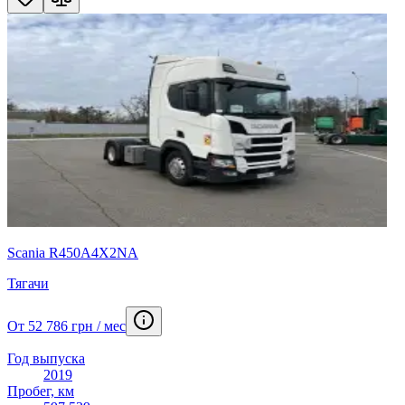
Scania R450A4X2NA
Тягачи
От 52 786 грн / мес
Год выпуска
2019
Пробег, км