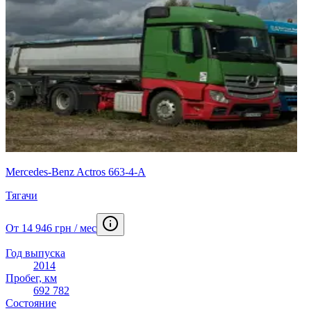
Mercedes-Benz Actros 663-4-А
Тягачи
От 14 946 грн / мес
Год выпуска
2014
Пробег, км
692 782
Состояние