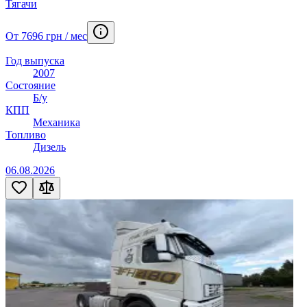
Тягачи
От 7696 грн / мес
Год выпуска
2007
Состояние
Б/у
КПП
Механика
Топливо
Дизель
06.08.2026