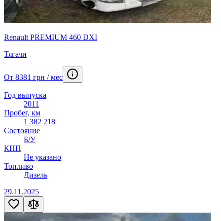
Renault PREMIUM 460 DXI
Тягачи
От 8381 грн / мес
Год выпуска
2011
Пробег, км
1 382 218
Состояние
Б/У
КПП
Не указано
Топливо
Дизель
29.11.2025