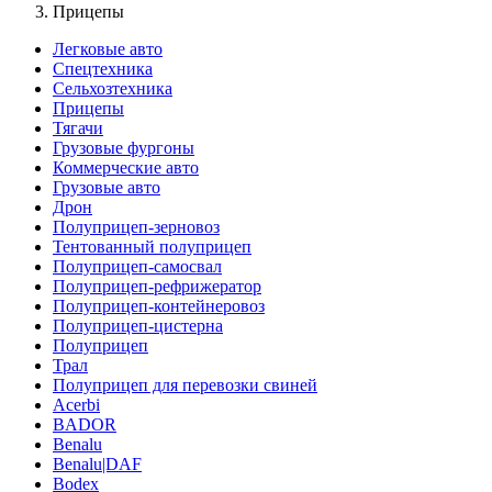
Прицепы
Легковые авто
Спецтехника
Сельхозтехника
Прицепы
Тягачи
Грузовые фургоны
Коммерческие авто
Грузовые авто
Дрон
Полуприцеп-зерновоз
Тентованный полуприцеп
Полуприцеп-самосвал
Полуприцеп-рефрижератор
Полуприцеп-контейнеровоз
Полуприцеп-цистерна
Полуприцеп
Трал
Полуприцеп для перевозки свиней
Acerbi
BADOR
Benalu
Benalu|DAF
Bodex