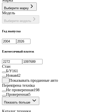
Марка
Тентованный полуприцеп
55
Трал
2
Выберите марку
Модель
Выберите модель
Год выпуска
Ежемесячный платеж
Стан
Б/У
161
Новая
42
Показывать проданные авто
Перевірена техніка
Не проверенная
198
Проверенная
5
Показать больше
Каталог техники