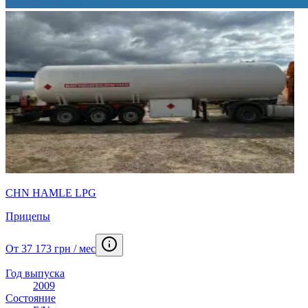
CHN HAMLE LPG
Прицепы
От 37 173 грн / мес
Год выпуска
2009
Состояние