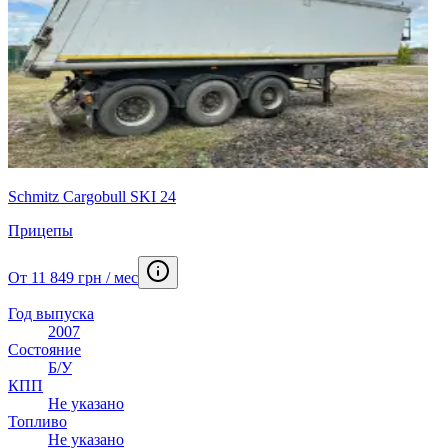
Schmitz Cargobull SKI 24
Прицепы
От 11 849 грн / мес
Год выпуска
2007
Состояние
Б/У
КПП
Не указано
Топливо
Не указано