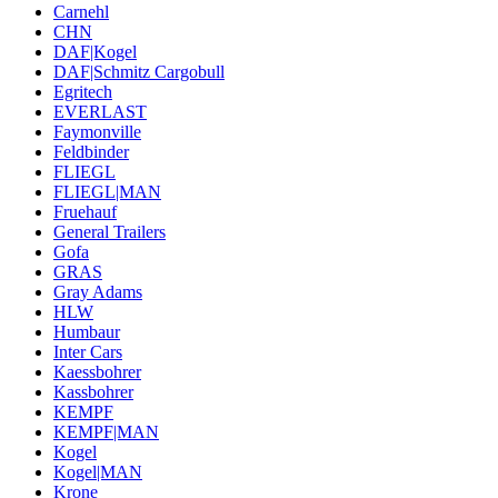
Carnehl
CHN
DAF|Kogel
DAF|Schmitz Cargobull
Egritech
EVERLAST
Faymonville
Feldbinder
FLIEGL
FLIEGL|MAN
Fruehauf
General Trailers
Gofa
GRAS
Gray Adams
HLW
Humbaur
Inter Cars
Kaessbohrer
Kassbohrer
KEMPF
KEMPF|MAN
Kogel
Kogel|MAN
Krone