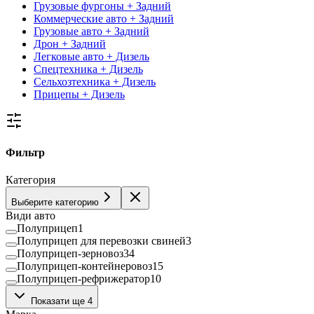
Грузовые фургоны + Задний
Коммерческие авто + Задний
Грузовые авто + Задний
Дрон + Задний
Легковые авто + Дизель
Спецтехника + Дизель
Сельхозтехника + Дизель
Прицепы + Дизель
Фильтр
Категория
Выберите категорию
Види авто
Полуприцеп
1
Полуприцеп для перевозки свиней
3
Полуприцеп-зерновоз
34
Полуприцеп-контейнеровоз
15
Полуприцеп-рефрижератор
10
Полуприцеп-самосвал
54
Показати ще 4
Полуприцеп-цистерна
28