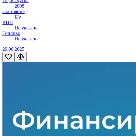
Год выпуска
2008
Состояние
Б/у
КПП
Не указано
Топливо
Не указано
29.06.2025