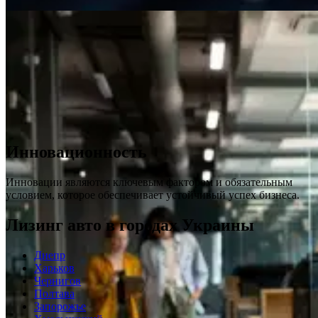
Инновационность
Инновации являются ключевым фактором и обязательным
условием, которое обеспечивает устойчивый успех бизнеса.
Лизинг авто в городах Украины
Днепр
Харьков
Чернигов
Полтава
Запорожье