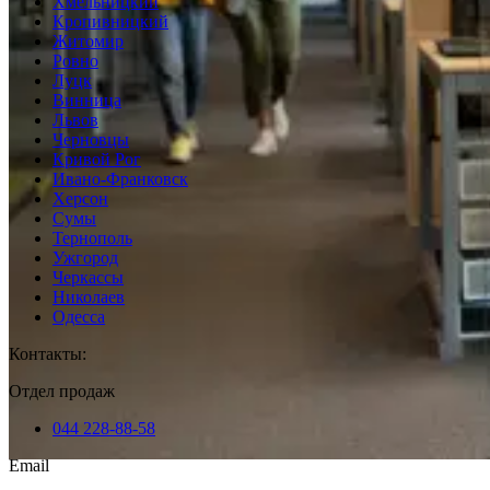
Хмельницкий
Кропивницкий
Житомир
Ровно
Луцк
Винница
Львов
Черновцы
Кривой Рог
Ивано-Франковск
Херсон
Сумы
Тернополь
Ужгород
Черкассы
Николаев
Одесса
Контакты
:
Отдел продаж
044 228-88-58
Email