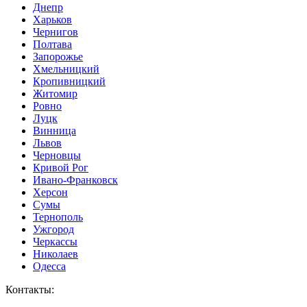
Днепр
Харьков
Чернигов
Полтава
Запорожье
Хмельницкий
Кропивницкий
Житомир
Ровно
Луцк
Винница
Львов
Черновцы
Кривой Рог
Ивано-Франковск
Херсон
Сумы
Тернополь
Ужгород
Черкассы
Николаев
Одесса
Контакты
: