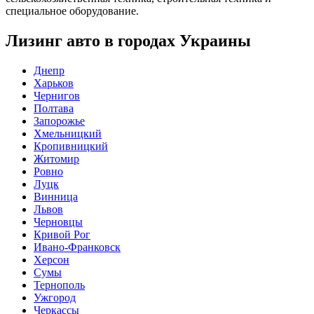
специальное оборудование.
Лизинг авто в городах Украины
Днепр
Харьков
Чернигов
Полтава
Запорожье
Хмельницкий
Кропивницкий
Житомир
Ровно
Луцк
Винница
Львов
Черновцы
Кривой Рог
Ивано-Франковск
Херсон
Сумы
Тернополь
Ужгород
Черкассы