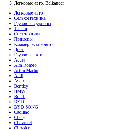
Легковые авто, Balkancar
Легковые авто
Сельхозтехника
Грузовые фургоны
Тягачи
Спецтехника
Прицепы
Коммерческие авто
Дрон
Грузовые авто
Acura
Alfa Romeo
Aston Martin
Audi
Avatr
Bentley
BMW
Buick
BYD
BYD SONG
Cadillac
Chery
Chevrolet
Chrysler