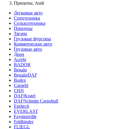
Прицепы, Audi
Легковые авто
Спецтехника
Сельхозтехника
Прицепы
Тягачи
Грузовые фургоны
Коммерческие авто
Грузовые авто
Дрон
Acerbi
BADOR
Benalu
Benalu|DAF
Bodex
Carnehl
CHN
DAF|Kogel
DAF|Schmitz Cargobull
Egritech
EVERLAST
Faymonville
Feldbinder
FLIEGL