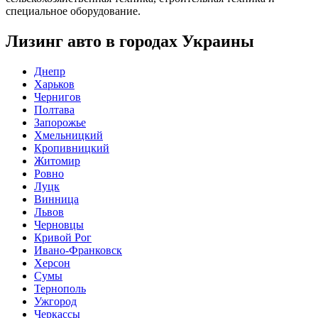
специальное оборудование.
Лизинг авто в городах Украины
Днепр
Харьков
Чернигов
Полтава
Запорожье
Хмельницкий
Кропивницкий
Житомир
Ровно
Луцк
Винница
Львов
Черновцы
Кривой Рог
Ивано-Франковск
Херсон
Сумы
Тернополь
Ужгород
Черкассы