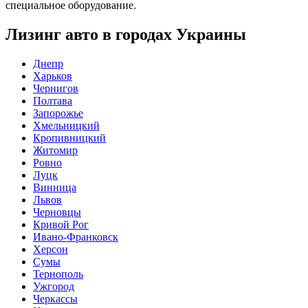
специальное оборудование.
Лизинг авто в городах Украины
Днепр
Харьков
Чернигов
Полтава
Запорожье
Хмельницкий
Кропивницкий
Житомир
Ровно
Луцк
Винница
Львов
Черновцы
Кривой Рог
Ивано-Франковск
Херсон
Сумы
Тернополь
Ужгород
Черкассы