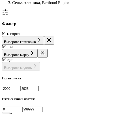
Сельхозтехника, Berthoud Raptor
Фильтр
Категория
Выберите категорию
Марка
Выберите марку
Модель
Выберите модель
Год выпуска
Ежемесячный платеж