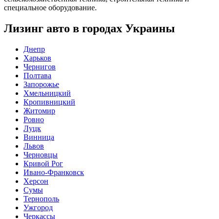
специальное оборудование.
Лизинг авто в городах Украины
Днепр
Харьков
Чернигов
Полтава
Запорожье
Хмельницкий
Кропивницкий
Житомир
Ровно
Луцк
Винница
Львов
Черновцы
Кривой Рог
Ивано-Франковск
Херсон
Сумы
Тернополь
Ужгород
Черкассы