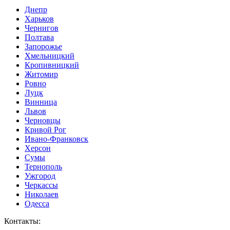
Днепр
Харьков
Чернигов
Полтава
Запорожье
Хмельницкий
Кропивницкий
Житомир
Ровно
Луцк
Винница
Львов
Черновцы
Кривой Рог
Ивано-Франковск
Херсон
Сумы
Тернополь
Ужгород
Черкассы
Николаев
Одесса
Контакты
: