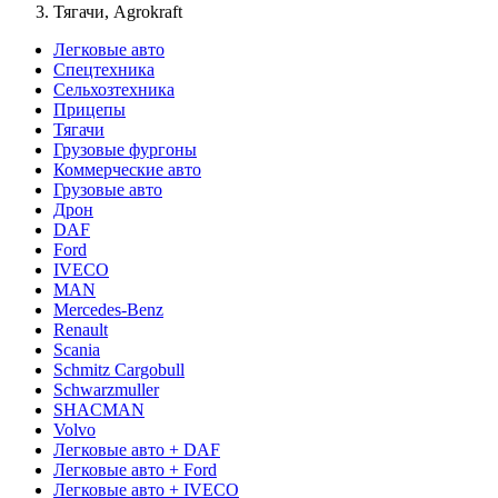
Тягачи, Agrokraft
Легковые авто
Спецтехника
Сельхозтехника
Прицепы
Тягачи
Грузовые фургоны
Коммерческие авто
Грузовые авто
Дрон
DAF
Ford
IVECO
MAN
Mercedes-Benz
Renault
Scania
Schmitz Cargobull
Schwarzmuller
SHACMAN
Volvo
Легковые авто + DAF
Легковые авто + Ford
Легковые авто + IVECO