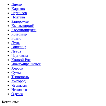
Днепр
Харьков
Чернигов
Полтава
Запорожье
Хмельницкий
Кропивницкий
Житомир
Ровно
Луцк
Винница
Львов
Черновцы
Кривой Рог
Ивано-Франковск
Херсон
Сумы
Тернополь
Ужгород
Черкассы
Николаев
Одесса
Контакты
: