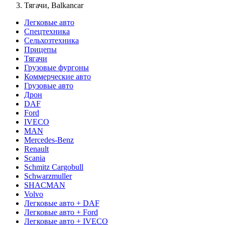
Тягачи, Balkancar
Легковые авто
Спецтехника
Сельхозтехника
Прицепы
Тягачи
Грузовые фургоны
Коммерческие авто
Грузовые авто
Дрон
DAF
Ford
IVECO
MAN
Mercedes-Benz
Renault
Scania
Schmitz Cargobull
Schwarzmuller
SHACMAN
Volvo
Легковые авто + DAF
Легковые авто + Ford
Легковые авто + IVECO