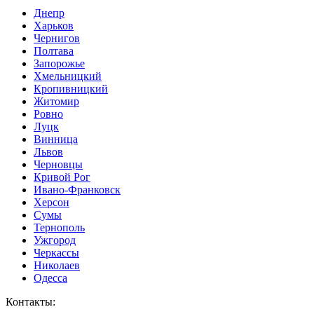
Днепр
Харьков
Чернигов
Полтава
Запорожье
Хмельницкий
Кропивницкий
Житомир
Ровно
Луцк
Винница
Львов
Черновцы
Кривой Рог
Ивано-Франковск
Херсон
Сумы
Тернополь
Ужгород
Черкассы
Николаев
Одесса
Контакты
: