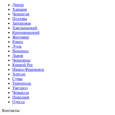
Днепр
Харьков
Чернигов
Полтава
Запорожье
Хмельницкий
Кропивницкий
Житомир
Ровно
Луцк
Винница
Львов
Черновцы
Кривой Рог
Ивано-Франковск
Херсон
Сумы
Тернополь
Ужгород
Черкассы
Николаев
Одесса
Контакты
: