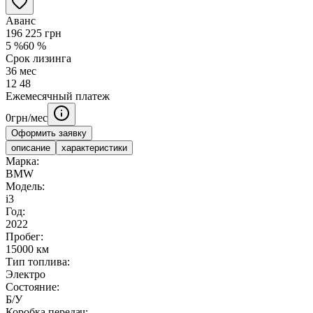
Аванс
196 225
грн
5
%
60
%
Срок лизинга
36
мес
12
48
Ежемесячный платеж
0
грн/мес
Оформить заявку
описание
характеристики
Марка:
BMW
Модель:
i3
Год:
2022
Пробег:
15000 км
Тип топлива:
Электро
Состояние:
Б/У
Коробка передач: