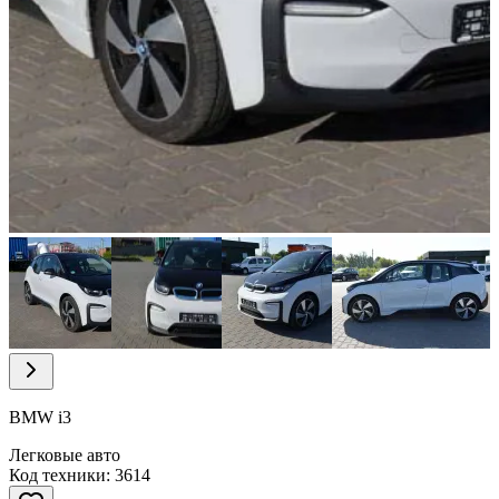
Item
1
of
11
Item
1
of
BMW i3
11
Легковые авто
Код техники: 3614