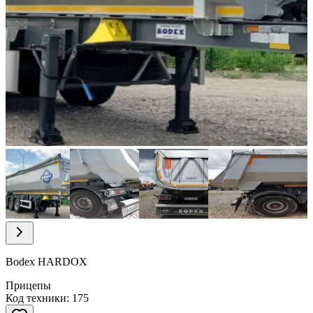
Item
1
of
14
Item
1
of
Bodex HARDOX
14
Прицепы
Код техники: 175