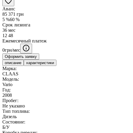
Аванс
85 371
грн
5
%
60
%
Срок лизинга
36
мес
12
48
Ежемесячный платеж
0
грн/мес
Оформить заявку
описание
характеристики
Марка:
CLAAS
Модель:
Vario
Год:
2008
Пробег:
Не указано
Тип топлива:
Дизель
Состояние:
Б/У
Коробка передач: