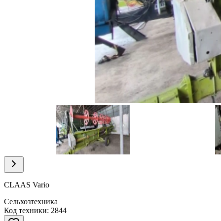
Item
1
of
4
Item
1
of
CLAAS Vario
4
Сельхозтехника
Код техники: 2844