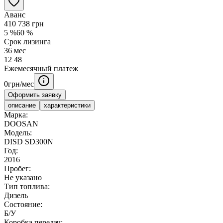
Аванс
410 738
грн
5
%
60
%
Срок лизинга
36
мес
12
48
Ежемесячный платеж
0
грн/мес
Оформить заявку
описание
характеристики
Марка:
DOOSAN
Модель:
DISD SD300N
Год:
2016
Пробег:
Не указано
Тип топлива:
Дизель
Состояние:
Б/У
Коробка передач: