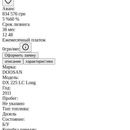
Аванс
834 576
грн
5
%
60
%
Срок лизинга
36
мес
12
48
Ежемесячный платеж
0
грн/мес
Оформить заявку
описание
характеристики
Марка:
DOOSAN
Модель:
DX 225 LC Long
Год:
2011
Пробег:
Не указано
Тип топлива:
Дизель
Состояние:
Б/У
Коробка передач: