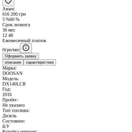
Аванс
616 200
грн
5
%
60
%
Срок лизинга
36
мес
12
48
Ежемесячный платеж
0
грн/мес
Оформить заявку
описание
характеристики
Марка:
DOOSAN
Модель:
DX140LCR
Год:
2016
Пробег:
Не указано
Тип топлива:
Дизель
Состояние:
Б/У
Коробка передач: