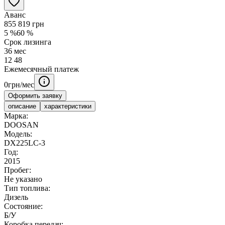
Аванс
855 819
грн
5
%
60
%
Срок лизинга
36
мес
12
48
Ежемесячный платеж
0
грн/мес
Оформить заявку
описание
характеристики
Марка:
DOOSAN
Модель:
DX225LC-3
Год:
2015
Пробег:
Не указано
Тип топлива:
Дизель
Состояние:
Б/У
Коробка передач: