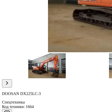
Item
1
of
10
Item
1
of
DOOSAN DX225LC-3
10
Спецтехника
Код техники: 1664