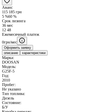
Аванс
115 185
грн
5
%
60
%
Срок лизинга
36
мес
12
48
Ежемесячный платеж
0
грн/мес
Оформить заявку
описание
характеристики
Марка:
DOOSAN
Модель:
G25F-5
Год:
2010
Пробег:
Не указано
Тип топлива:
Дизель
Состояние:
Б/У
Коробка передач: