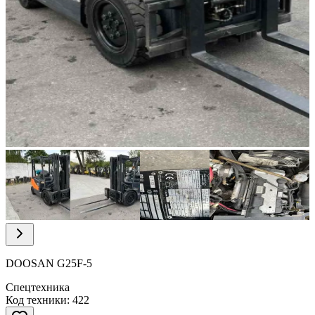
Item
1
of
10
Item
1
of
DOOSAN G25F-5
10
Спецтехника
Код техники: 422