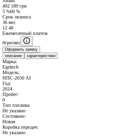
Аванс
492 189
грн
5
%
60
%
Срок лизинга
36
мес
12
48
Ежемесячный платеж
0
грн/мес
Оформить заявку
описание
характеристики
Марка:
Egritech
Модель:
НПС-2650 АІ
Год:
2024
Пробег:
0
Тип топлива:
Не указано
Состояние:
Новая
Коробка передач:
Не указано