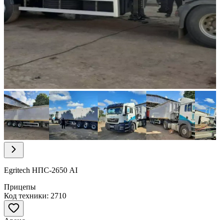
Item
1
of
5
Item
1
of
Egritech НПС-2650 АІ
5
Прицепы
Код техники: 2710