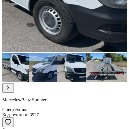
Item
1
of
12
Item
1
of
Mercedes-Benz Sprinter
12
Спецтехника
Код техники: 3927