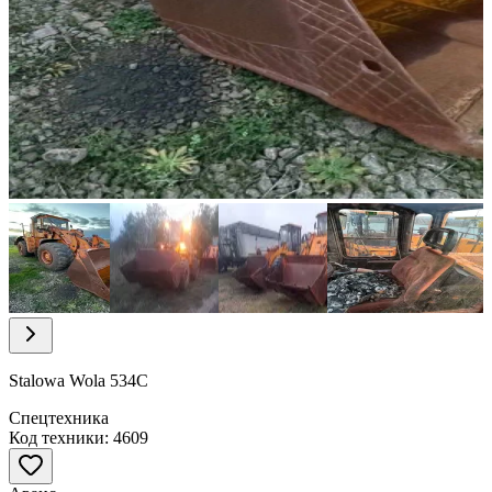
Item
1
of
22
Item
1
of
Stalowa Wola 534C
22
Спецтехника
Код техники: 4609