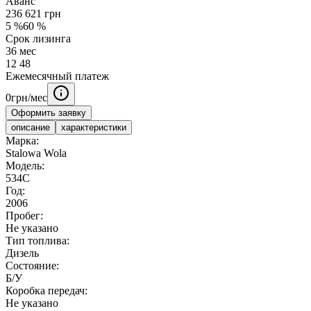
Аванс
236 621
грн
5
%
60
%
Срок лизинга
36
мес
12
48
Ежемесячный платеж
0
грн/мес
Оформить заявку
описание
характеристики
Марка:
Stalowa Wola
Модель:
534C
Год:
2006
Пробег:
Не указано
Тип топлива:
Дизель
Состояние:
Б/У
Коробка передач:
Не указано