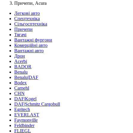
Причепи, Acura
Легкові авто
Спецтехніка
Сільгосптехніка
Причепи
Тягачі
Вантажні фургони
Комерційні авто
Вантажні авто
Дрон
Acerbi
BADOR
Benalu
Benalu|DAF
Bodex
Carnehl
CHN
DAF|Kogel
DAF|Schmitz Cargobull
Egritech
EVERLAST
Faymonville
Feldbinder
FLIEGL