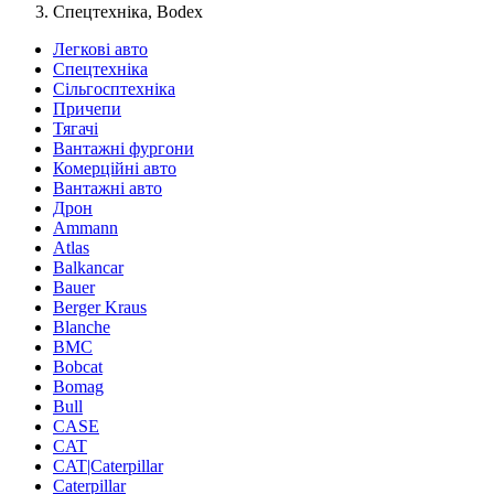
Спецтехніка, Bodex
Легкові авто
Спецтехніка
Сільгосптехніка
Причепи
Тягачі
Вантажні фургони
Комерційні авто
Вантажні авто
Дрон
Ammann
Atlas
Balkancar
Bauer
Berger Kraus
Blanche
BMC
Bobcat
Bomag
Bull
CASE
CAT
CAT|Caterpillar
Caterpillar