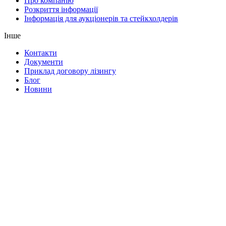
Про компанію
Розкриття інформації
Інформація для аукціонерів та стейкхолдерів
Інше
Контакти
Документи
Приклад договору лізингу
Блог
Новини