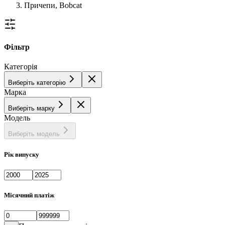
Причепи, Bobcat
Фільтр
Категорія
Виберіть категорію
Марка
Виберіть марку
Модель
Виберіть модель
Рік випуску
Місячний платіж