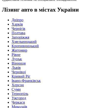
Лізинг авто в містах України
Дніпро
Харків
Чернігів
Полтава
Запоріжжя
Хмельницький
Кропивницький
Житомир
Рівне
Луцьк
Вінниця
Львів
Чернівці
Кривий Ріг
Івано-Франківськ
Херсон
Суми
Тернопіль
Ужгород
Черкаси
Миколаїв