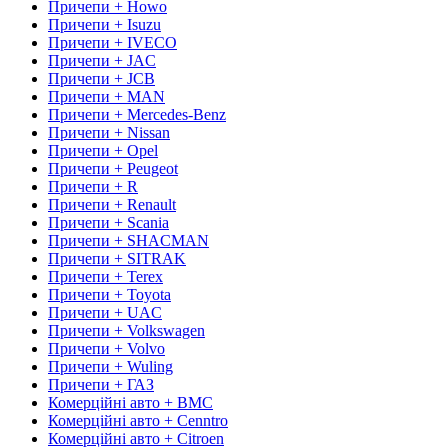
Причепи + Howo
Причепи + Isuzu
Причепи + IVECO
Причепи + JAC
Причепи + JCB
Причепи + MAN
Причепи + Mercedes-Benz
Причепи + Nissan
Причепи + Opel
Причепи + Peugeot
Причепи + R
Причепи + Renault
Причепи + Scania
Причепи + SHACMAN
Причепи + SITRAK
Причепи + Terex
Причепи + Toyota
Причепи + UAC
Причепи + Volkswagen
Причепи + Volvo
Причепи + Wuling
Причепи + ГАЗ
Комерційні авто + BMC
Комерційні авто + Cenntro
Комерційні авто + Citroen