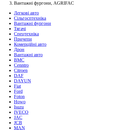
Вантажні фургони, AGRIFAC
Легкові авто
Сільгосптехніка
Вантажні фургони
Тягачі
Спецтехніка
Причепи
Комерційні авто
Дрон
Вантажні авто
BMC
Cenntro
Citroen
DAF
DAYUN
Fiat
Ford
Foton
Howo
Isuzu
IVECO
JAC
JCB
MAN