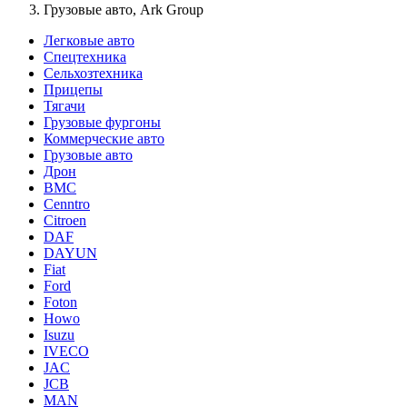
Грузовые авто, Ark Group
Легковые авто
Спецтехника
Сельхозтехника
Прицепы
Тягачи
Грузовые фургоны
Коммерческие авто
Грузовые авто
Дрон
BMC
Cenntro
Citroen
DAF
DAYUN
Fiat
Ford
Foton
Howo
Isuzu
IVECO
JAC
JCB
MAN