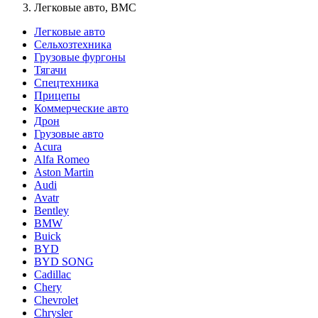
Легковые авто, BMC
Легковые авто
Сельхозтехника
Грузовые фургоны
Тягачи
Спецтехника
Прицепы
Коммерческие авто
Дрон
Грузовые авто
Acura
Alfa Romeo
Aston Martin
Audi
Avatr
Bentley
BMW
Buick
BYD
BYD SONG
Cadillac
Chery
Chevrolet
Chrysler