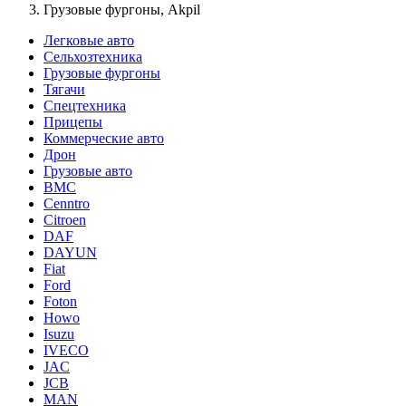
Грузовые фургоны, Akpil
Легковые авто
Сельхозтехника
Грузовые фургоны
Тягачи
Спецтехника
Прицепы
Коммерческие авто
Дрон
Грузовые авто
BMC
Cenntro
Citroen
DAF
DAYUN
Fiat
Ford
Foton
Howo
Isuzu
IVECO
JAC
JCB
MAN