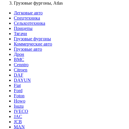
Грузовые фургоны, Atlas
Легковые авто
Спецтехника
Сельхозтехника
Прицепы
Тягачи
Грузовые фургоны
Коммерческие авто
Грузовые авто
Дрон
BMC
Cenntro
Citroen
DAF
DAYUN
Fiat
Ford
Foton
Howo
Isuzu
IVECO
JAC
JCB
MAN