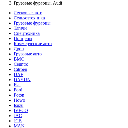
Грузовые фургоны, Audi
Легковые авто
Сельхозтехника
Грузовые фургоны
Тягачи
Спецтехника
Прицепы
Коммерческие авто
Дрон
Грузовые авто
BMC
Cenntro
Citroen
DAF
DAYUN
Fiat
Ford
Foton
Howo
Isuzu
IVECO
JAC
JCB
MAN