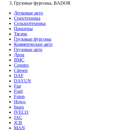
Грузовые фургоны, BADOR
Легковые авто
Спецтехника
Сельхозтехника
Прицепы
Тягачи
Грузовые фургоны
Коммерческие авто
Грузовые авто
Дрон
BMC
Cenntro
Citroen
DAF
DAYUN
Fiat
Ford
Foton
Howo
Isuzu
IVECO
JAC
JCB
MAN