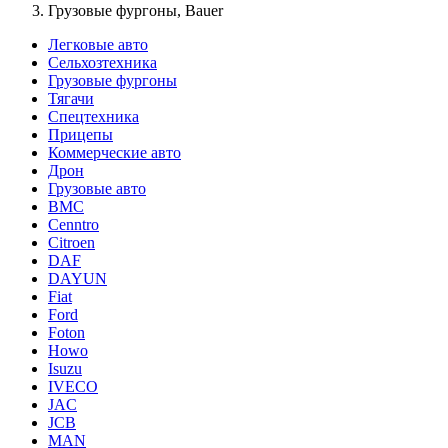
Грузовые фургоны, Bauer
Легковые авто
Сельхозтехника
Грузовые фургоны
Тягачи
Спецтехника
Прицепы
Коммерческие авто
Дрон
Грузовые авто
BMC
Cenntro
Citroen
DAF
DAYUN
Fiat
Ford
Foton
Howo
Isuzu
IVECO
JAC
JCB
MAN