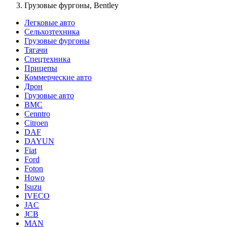
Грузовые фургоны, Bentley
Легковые авто
Сельхозтехника
Грузовые фургоны
Тягачи
Спецтехника
Прицепы
Коммерческие авто
Дрон
Грузовые авто
BMC
Cenntro
Citroen
DAF
DAYUN
Fiat
Ford
Foton
Howo
Isuzu
IVECO
JAC
JCB
MAN