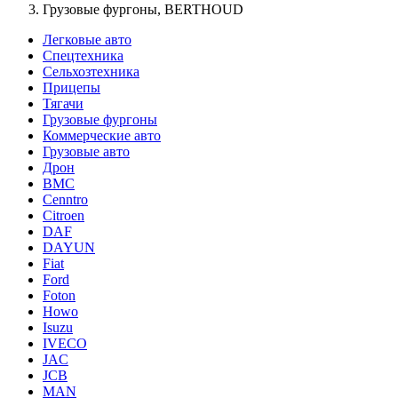
Грузовые фургоны, BERTHOUD
Легковые авто
Спецтехника
Сельхозтехника
Прицепы
Тягачи
Грузовые фургоны
Коммерческие авто
Грузовые авто
Дрон
BMC
Cenntro
Citroen
DAF
DAYUN
Fiat
Ford
Foton
Howo
Isuzu
IVECO
JAC
JCB
MAN